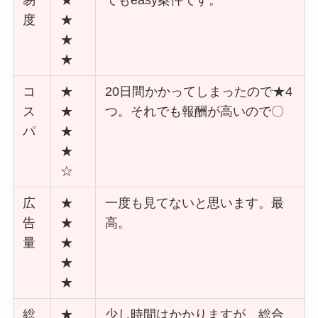
易
★
てもeasy案件です。
度
★
★
★
コ
★
20日間かかってしまったので★4
ス
★
つ。それでも報酬が高いので〇
パ
★
★
☆
広
★
一度も見てないと思います。最
告
★
高。
量
★
★
★
総
★
少し時間はかかりますが、総合