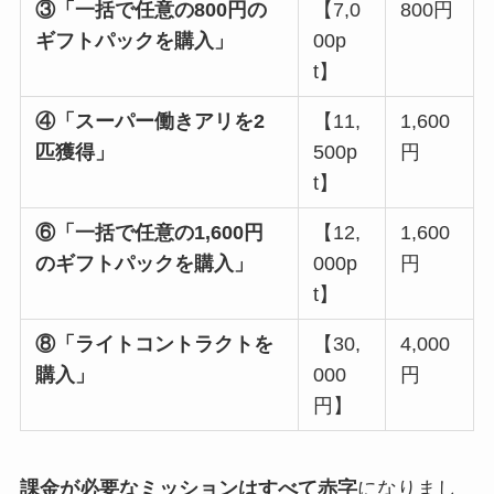
③「一括で任意の800円の
【7,0
800円
ギフトパックを購入」
00p
t】
④「スーパー働きアリを2
【11,
1,600
匹獲得」
500p
円
t】
⑥「一括で任意の1,600円
【12,
1,600
のギフトパックを購入」
000p
円
t】
⑧「ライトコントラクトを
【30,
4,000
購入」
000
円
円】
課金が必要なミッションはすべて赤字
になりまし