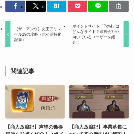
ポイントサイト「Powl」は
【ザ・アンツ】女王アリレ
どんなサイト？運営会社や
ベル19の攻略（ポイ活特化
向いているユーザーを紹
記事）
介！
関連記事
【商人放浪記】声望の獲得
【商人放浪記】事業募集に
場所を11選を紹介！（ポイ
ついて初心者向けに解説！