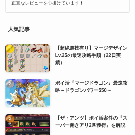
正直なレビューを心掛けています！
人気記事
【超絶裏技有り】マージデザイン
Lv.25の最速攻略手順（22日実
績）
ポイ活『マージドラゴン』最速攻
略～ドラゴンパワー550～
【ザ・アンツ】ポイ活案件の『ス
ーパー働きアリ2匹獲得』を解説